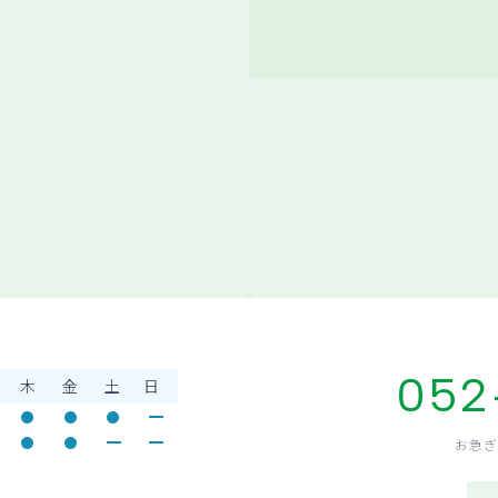
052
木
金
土
日
お急ぎ