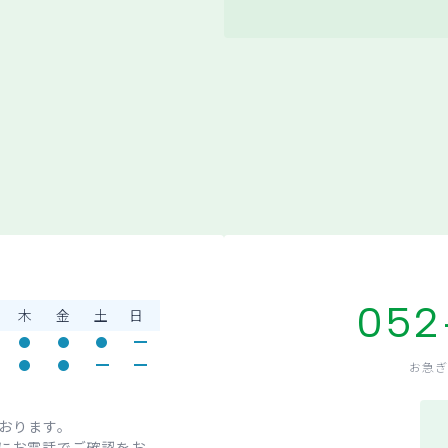
052
木
金
土
日
お急ぎ
おります。
にお電話でご確認をお