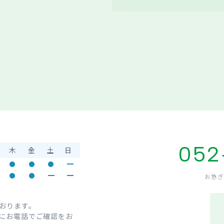
052
木
金
土
日
お急ぎ
おります。
にお電話でご確認をお